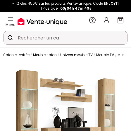
-11% dès 450€ sur les produits Vente-unique. Code
ENJOY11
Plus que :
00j
04h
47m
49s
Menu
Salon et entrée
Meuble salon
Univers meuble TV
Meuble TV
Mur TV