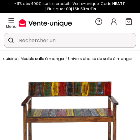
-11% dès 400€ sur les produits Vente-unique. Code
HEAT11
Plus que :
00j
15h
53m
20s
Menu
t cuisine
Meuble salle à manger
Univers chaise de salle à manger
C