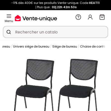
-11% dès 400€ sur les produits Vente-unique. Code
HEAT11
Plus que :
02j
22h
42m
53s
Menu
Bureau
Univers siège de bureau
Siège de bureau
Chaise de conféren