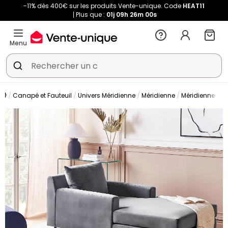
-11% dès 400€ sur les produits Vente-unique. Code
HEAT11
Plus que :
01j
09h
25m
59s
Menu
Canapé et Fauteuil
Univers Méridienne
Méridienne
Méridienne fixe