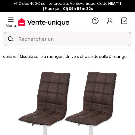
-11% dès 400€ sur les produits Vente-unique. Code
HEAT11
Plus que :
01j
09h
59m
31s
Menu
t cuisine
Meuble salle à manger
Univers chaise de salle à manger
C