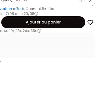
 (pied) :
Marron
ivraison offerte
Quantité limitée
 le 17/08 et le 20/08
Ajouter au panier
x
,
4x
,
10x
,
12x
,
24x
,
36x.
5