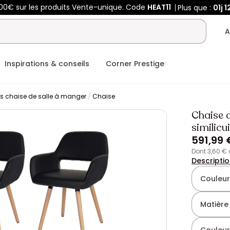
400€ sur les produits Vente-unique. Code
HEAT11
Plus que :
01j
1
A
Inspirations & conseils
Corner Prestige
rs chaise de salle à manger
Chaise
Chaise d
similicui
591,99 
dont 3,60 €
Descripti
Couleur
Matière