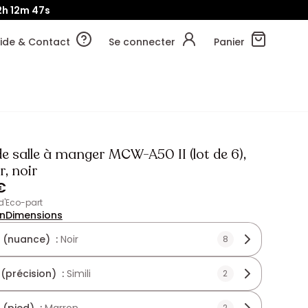
2h
12m
45s
ide & Contact
Se connecter
Panier
e salle à manger MCW-A50 II (lot de 6),
r, noir
€
 d'Eco-part
on
Dimensions
 (nuance) :
Noir
8
 (précision) :
Simili
2
2