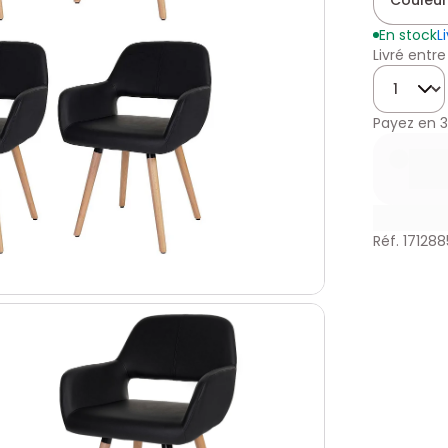
Couleur
En stock
L
Livré entre
Quantité
Payez en
3
Réf. 171288