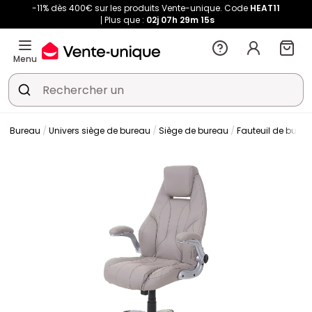
-11% dès 400€ sur les produits Vente-unique. Code
HEAT11
Plus que :
02j
07h
29m
14s
Menu
Bureau
Univers siège de bureau
Siège de bureau
Fauteuil de burea