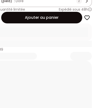
 (pied) :
Doré
2
uantité limitée
Expédié sous 48h
Ajouter au panier
89