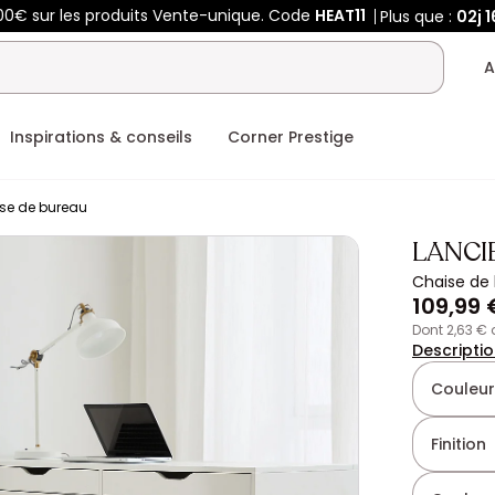
00€ sur les produits Vente-unique. Code
HEAT11
Plus que :
02j
1
A
Inspirations & conseils
Corner Prestige
se de bureau
LANCI
Chaise de 
109,99 
dont 2,63 €
Descripti
Couleur
Finition