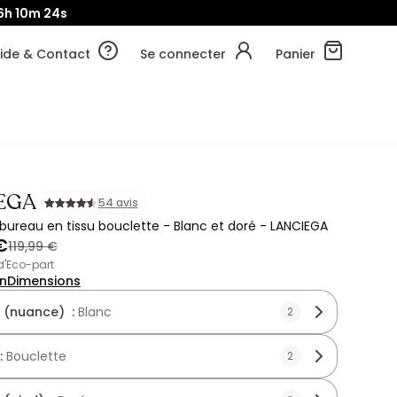
6h
10m
22s
ide & Contact
Se connecter
Panier
EGA
54 avis
bureau en tissu bouclette - Blanc et doré - LANCIEGA
€
119,99 €
 d'Eco-part
on
Dimensions
 (nuance) :
Blanc
2
 :
Bouclette
2