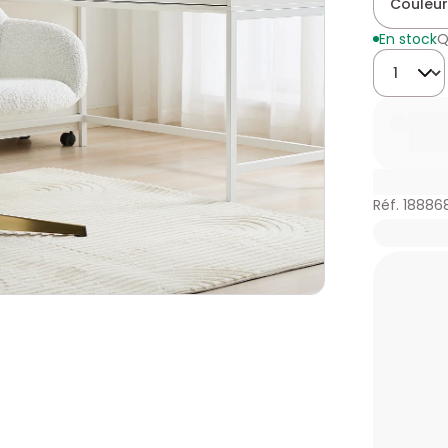
Couleur
En stock
Q
Quantité
Réf. 18886