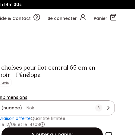
1h
14m
29s
ide & Contact
Se connecter
Panier
 chaises pour îlot central 65 cm en
noir - Pénélope
3 avis
on
Dimensions
 (nuance) :
Noir
3
ivraison offerte
Quantité limitée
 le 12/08 et le 14/08
Ajouter au panier