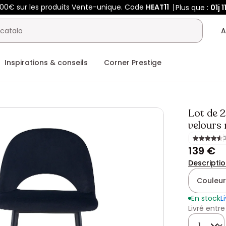
400€ sur les produits Vente-unique. Code
HEAT11
Plus que :
01j
1
A
Inspirations & conseils
Corner Prestige
Lot de 2
velours 
139 €
Descripti
Couleur
En stock
L
Livré entre
Quantité