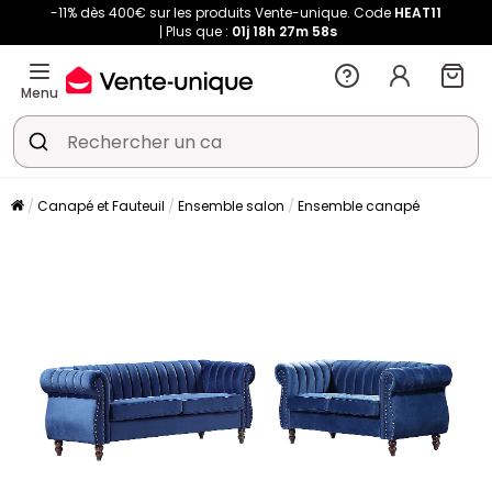
-11% dès 400€ sur les produits Vente-unique. Code
HEAT11
Plus que :
01j
18h
27m
58s
Menu
Canapé et Fauteuil
Ensemble salon
Ensemble canapé