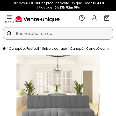
-11% dès 400€ sur les produits Vente-unique. Code
HEAT11
Plus que :
01j
23h
52m
08s
Menu
Canapé et Fauteuil
Univers canapé
Canapé
Canapé convertibl