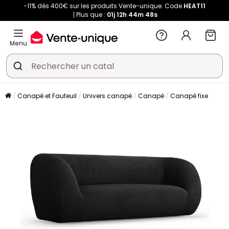
-11% dès 400€ sur les produits Vente-unique. Code
HEAT11
Plus que :
01j
12h
44m
47s
Menu
Canapé et Fauteuil
Univers canapé
Canapé
Canapé fixe