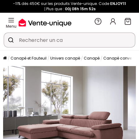
-11% dès 450€ sur les produits Vente-unique. Code
ENJOY11
Plus que :
00j
08h
15m
52s
Menu
Canapé et Fauteuil
Univers canapé
Canapé
Canapé convertibl