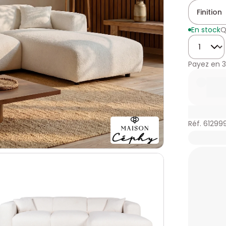
Finition
En stock
Q
Quantité
Payez en
3
Réf. 61299