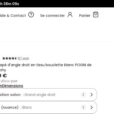
9h
38m
06s
ide & Contact
Se connecter
Panier
97 avis
pé d'angle droit en tissu bouclette blanc POGNI de
phy
9 €
€ d'Eco-part
on
Dimensions
tion salon :
Grand angle droit
2
 (nuance) :
Blanc
2