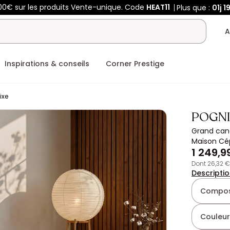
00€ sur les produits Vente-unique. Code
HEAT11
Plus que :
01j
1
A
Inspirations & conseils
Corner Prestige
ixe
POGNI
Grand cana
Maison Cé
1 249,9
dont 26,32 
Descripti
Composi
Couleur