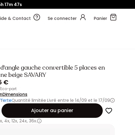
5h
17m
46s
ide & Contact
Se connecter
Panier
'angle gauche convertible 5 places en
hine beige SAVARY
5 €
d'Eco-part
on
Dimensions
fferte
Quantité limitée
Livré entre le 14/09 et le 17/09
Ajouter au panier
x
,
4x
,
12x
,
24x
,
36x.