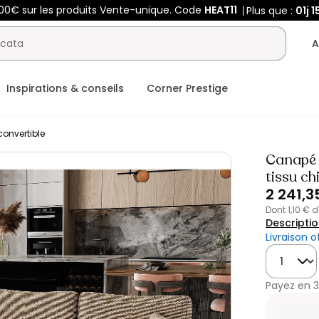
400€ sur les produits Vente-unique. Code
HEAT11
Plus que :
01j
1
A
Inspirations & conseils
Corner Prestige
onvertible
Canapé d
tissu c
2 241,3
dont 1,10 € 
Descripti
Livraison o
Quantité
Payez en
3