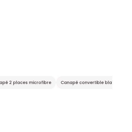
pé 2 places microfibre
Canapé convertible blanc
Ca