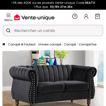
-11% dès 400€ sur les produits Vente-unique. Code
HEAT11
Plus que :
01j
15h
27m
25s
Menu
Canapé et Fauteuil
Univers canapé
Canapé
Canapé fixe