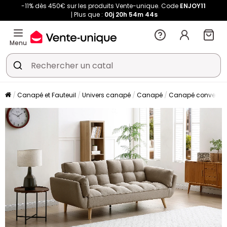
-11% dès 450€ sur les produits Vente-unique. Code
ENJOY11
Plus que :
00j
20h
54m
42s
Menu
Canapé et Fauteuil
Univers canapé
Canapé
Canapé convertibl