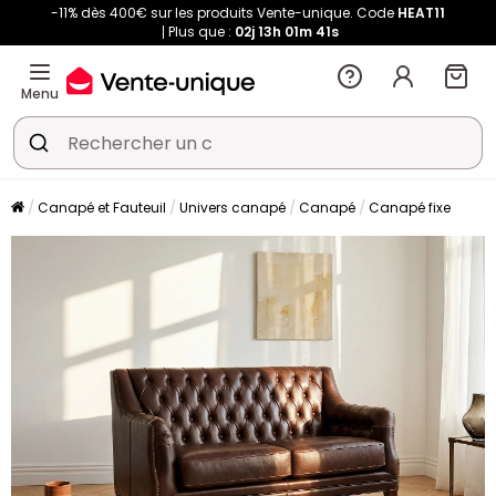
-11% dès 400€ sur les produits Vente-unique. Code
HEAT11
Plus que :
02j
13h
01m
41s
Menu
Canapé et Fauteuil
Univers canapé
Canapé
Canapé fixe