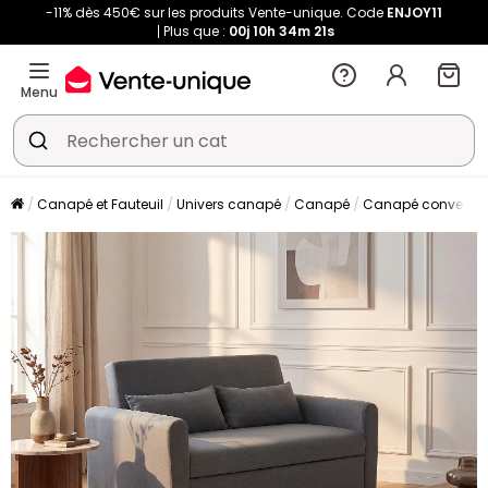
-11% dès 450€ sur les produits Vente-unique. Code
ENJOY11
Plus que :
00j
10h
34m
21s
Menu
Canapé et Fauteuil
Univers canapé
Canapé
Canapé convertibl