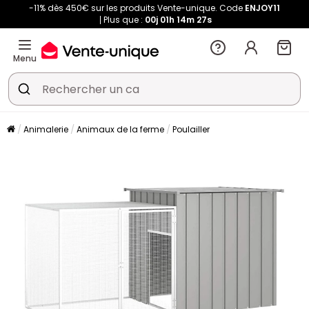
-11% dès 450€ sur les produits Vente-unique. Code
ENJOY11
Plus que :
00j
01h
14m
27s
Menu
Animalerie
Animaux de la ferme
Poulailler