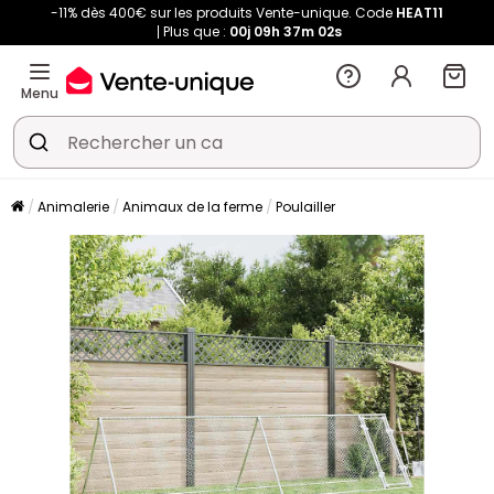
-11% dès 400€ sur les produits Vente-unique. Code
HEAT11
Plus que :
00j
09h
37m
02s
Menu
Animalerie
Animaux de la ferme
Poulailler