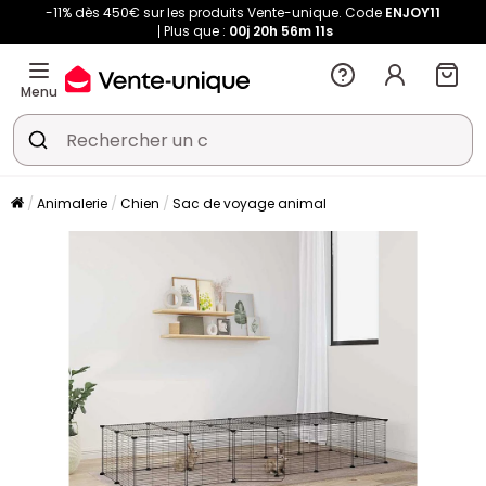
-11% dès 450€ sur les produits Vente-unique. Code
ENJOY11
Plus que :
00j
20h
56m
11s
Menu
Animalerie
Chien
Sac de voyage animal