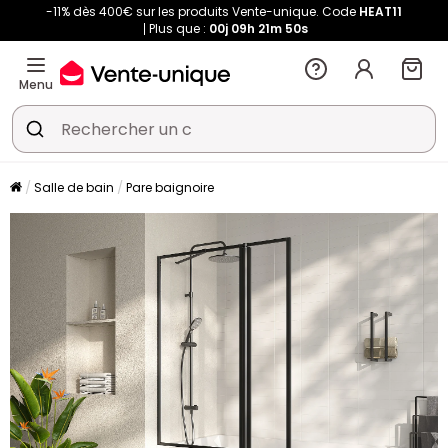
-11% dès 400€ sur les produits Vente-unique. Code
HEAT11
Plus que :
00j
09h
21m
49s
Menu
Salle de bain
Pare baignoire