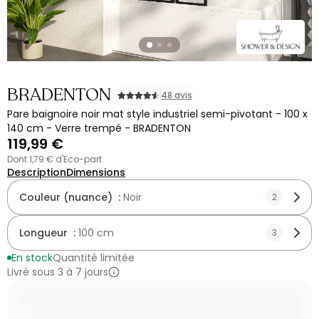
BRADENTON
48 avis
Pare baignoire noir mat style industriel semi-pivotant - 100 x
140 cm - Verre trempé - BRADENTON
119,99 €
dont 1,79 € d'Eco-part
Description
Dimensions
Couleur (nuance) :
Noir
2
Longueur :
100 cm
3
En stock
Quantité limitée
Livré sous 3 à 7 jours