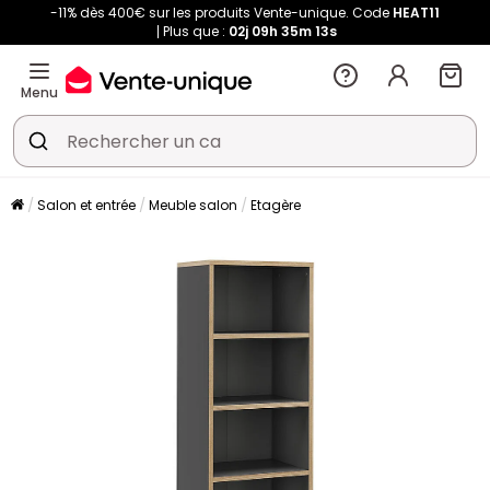
-11% dès 400€ sur les produits Vente-unique. Code
HEAT11
Plus que :
02j
09h
35m
13s
Menu
Salon et entrée
Meuble salon
Etagère