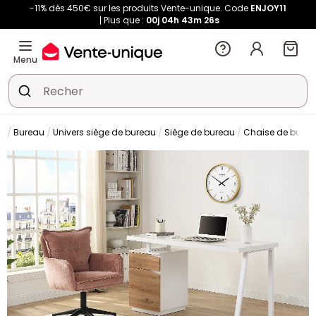
-11% dès 450€ sur les produits Vente-unique. Code
ENJOY11
Plus que :
00j
04h
43m
26s
Menu
Bureau
Univers siège de bureau
Siège de bureau
Chaise de bure