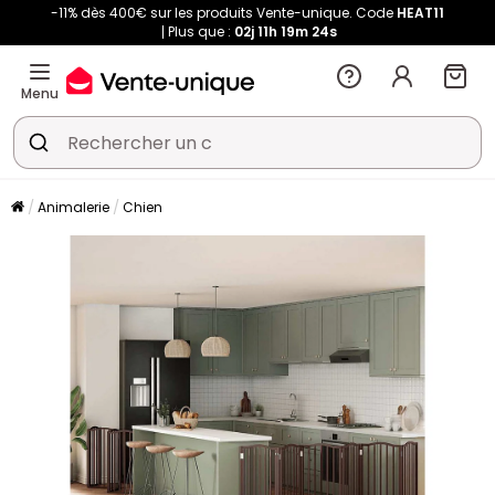
-11% dès 400€ sur les produits Vente-unique. Code
HEAT11
Plus que :
02j
11h
19m
23s
Menu
Animalerie
Chien