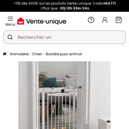
-11% dès 400€ sur les produits Vente-unique. Code
HEAT11
Plus que :
00j
10h
59m
33s
Menu
Animalerie
Chien
Barrière pour animal