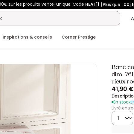
00€ sur les produits Vente-unique. Code
HEAT11
Plus que :
00j
1
A
Inspirations & conseils
Corner Prestige
Banc cof
dim. 76
vieux ro
41,90 €
Descripti
En stock
L
Livré entre
Quantité