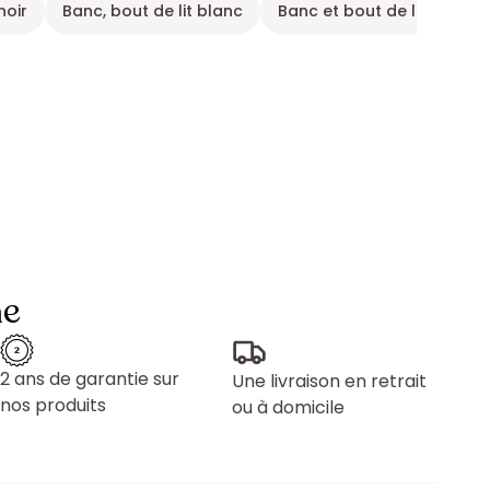
noir
Banc, bout de lit blanc
Banc et bout de lit
Ban
ne
2 ans de garantie sur
Une livraison en retrait
nos produits
ou à domicile