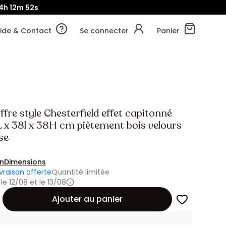
4h
12m
50s
ide & Contact
Se connecter
Panier
fre style Chesterfield effet capitonné
L x 38l x 38H cm piètement bois velours
se
on
Dimensions
ivraison offerte
Quantité limitée
 le 12/08 et le 13/08
Ajouter au panier