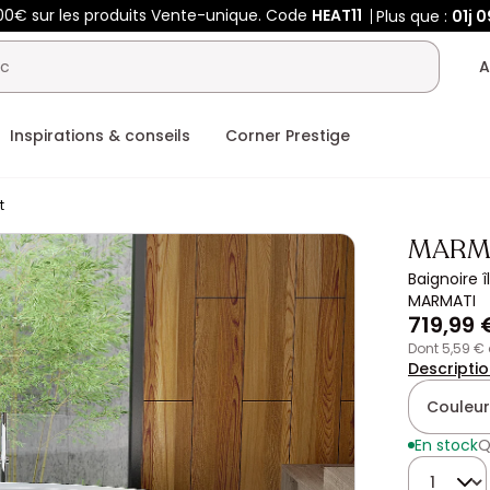
00€ sur les produits Vente-unique. Code
HEAT11
Plus que :
01j
0
A
Inspirations & conseils
Corner Prestige
t
MARM
Baignoire î
MARMATI
719,99 
dont 5,59 €
Descripti
Couleur
En stock
Q
Quantité