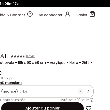
9h
09m
16s
ide & Contact
Se connecter
Panier
ATI
11 avis
lot ovale - 185 x 90 x 58 cm - Acrylique - Noire - 251 L -
€
 d'Eco-part
on
Dimensions
 (nuance) :
Noir
2
uantité limitée
Livré sous 10 jours
Ajouter au panier