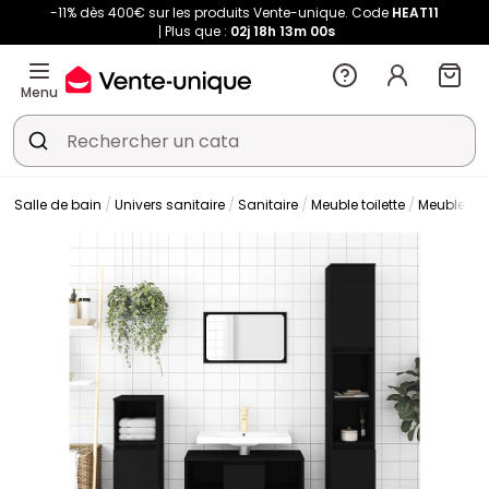
-11% dès 400€ sur les produits Vente-unique. Code
HEAT11
Plus que :
02j
18h
13m
00s
Menu
Salle de bain
Univers sanitaire
Sanitaire
Meuble toilette
Meuble W