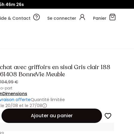
5h
46m
25s
ide & Contact
Se connecter
Panier
chat avec griffoirs en sisal Gris clair 188
61408 BonneVie Meuble
104,99 €
Eco-part
on
Dimensions
ivraison offerte
Quantité limitée
 le 20/08 et le 27/08
Ajouter au panier
33