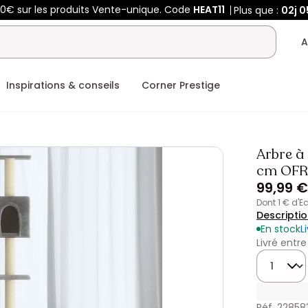
00€ sur les produits Vente-unique. Code
HEAT11
Plus que :
02j
0
A
Inspirations & conseils
Corner Prestige
Arbre à 
cm OFR
99,99 €
dont 1 € d'
Descripti
En stock
L
Livré entre
Quantité
Réf. 22858