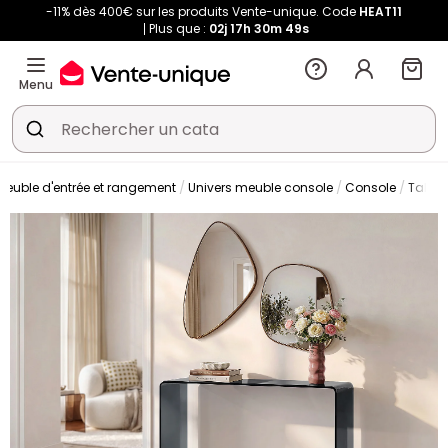
-11% dès 400€ sur les produits Vente-unique. Code
HEAT11
Plus que :
02j
17h
30m
49s
Menu
Meuble d'entrée et rangement
Univers meuble console
Console
Table 