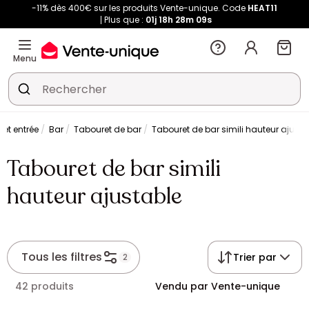
-11% dès 400€ sur les produits Vente-unique. Code
HEAT11
Plus que :
01j
18h
28m
09s
Menu
 et entrée
Bar
Tabouret de bar
Tabouret de bar simili hauteur ajusta
Tabouret de bar simili
hauteur ajustable
Tous les filtres
Trier par
2
42 produits
Vendu par Vente-unique