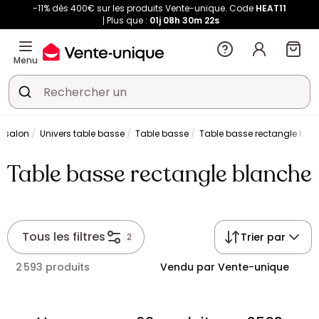
-11% dès 400€ sur les produits Vente-unique. Code
HEAT11
Plus que :
01j
08h
30m
21s
Menu
e salon
Univers table basse
Table basse
Table basse rectangle bla
Table basse rectangle blanche
Tous les filtres
Trier par
2
2 593 produits
Vendu par Vente-unique