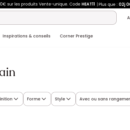
00€ sur les produits Vente-unique. Code
HEAT11
Plus que :
02j
0
A
Inspirations & conseils
Corner Prestige
ain
inition
Forme
Style
Avec ou sans rangeme