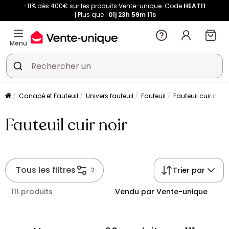
-11% dès 400€ sur les produits Vente-unique. Code
HEAT11
Plus que :
01j
23h
59m
11s
Menu
Canapé et Fauteuil
Univers fauteuil
Fauteuil
Fauteuil cuir noir
Fauteuil cuir noir
Tous les filtres
Trier par
2
111 produits
Vendu par Vente-unique