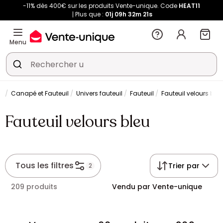
-11% dès 400€ sur les produits Vente-unique. Code
HEAT11
Plus que :
01j
09h
32m
19s
Menu
Canapé et Fauteuil
Univers fauteuil
Fauteuil
Fauteuil velours bleu
Fauteuil velours bleu
Tous les filtres
Trier par
2
209 produits
Vendu par Vente-unique