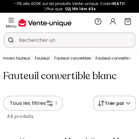
-11% dès 400€ sur les produits Vente-unique. Code
HEAT11
Plus que :
02j
16h
14m
42s
Menu
Univers fauteuil
Fauteuil
Fauteuil convertible
Fauteuil convertible bl
Fauteuil convertible blanc
Tous les filtres
Trier par
1
44 produits