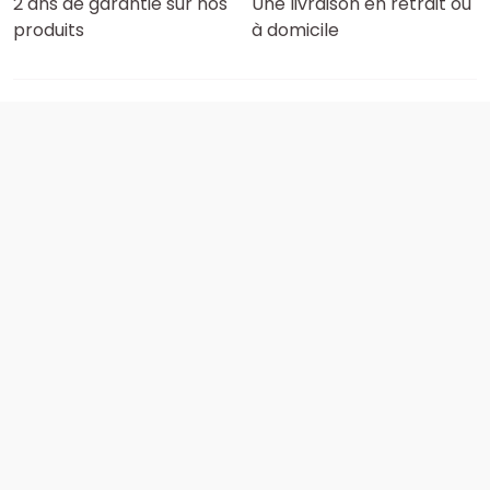
2 ans de garantie sur nos
Une livraison en retrait ou
produits
à domicile