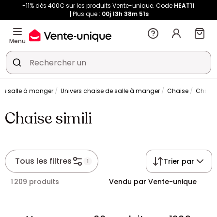
-11% dès 400€ sur les produits Vente-unique. Code
HEAT11
Plus que :
00j
13h
38m
50s
Menu
le salle à manger
Univers chaise de salle à manger
Chaise
Chaise 
Chaise simili
Tous les filtres
Trier par
1
1 209 produits
Vendu par Vente-unique