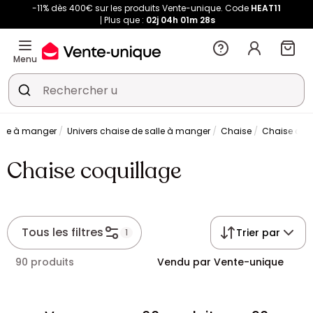
-11% dès 400€ sur les produits Vente-unique. Code
HEAT11
Plus que :
02j
04h
01m
27s
Menu
alle à manger
Univers chaise de salle à manger
Chaise
Chaise coq
Chaise coquillage
Tous les filtres
Trier par
1
90 produits
Vendu par Vente-unique