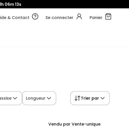
1h
06m
12s
ide & Contact
Se connecter
Panier
assise
Longueur
Trier par
Vendu par Vente-unique