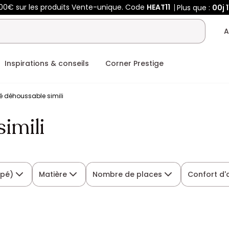
00€ sur les produits Vente-unique. Code
HEAT11
Plus que :
00j
1
A
Inspirations & conseils
Corner Prestige
 déhoussable simili
imili
apé)
Matière
Nombre de places
Confort d'