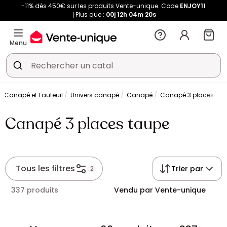
-11% dès 450€ sur les produits Vente-unique. Code
ENJOY11
Plus que :
00j
12h
04m
19s
Menu
Canapé et Fauteuil
Univers canapé
Canapé
Canapé 3 places tau
Canapé 3 places taupe
Tous les filtres
Trier par
2
337 produits
Vendu par Vente-unique