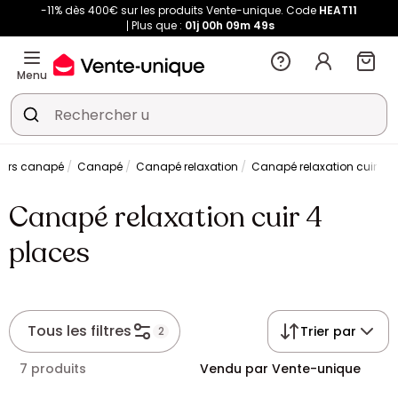
-11% dès 400€ sur les produits Vente-unique. Code
HEAT11
Plus que :
01j
00h
09m
49s
Menu
vers canapé
Canapé
Canapé relaxation
Canapé relaxation cuir 4 
Canapé relaxation cuir 4
places
Tous les filtres
Trier par
2
7 produits
Vendu par Vente-unique