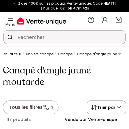
-11% dès 400€ sur les produits Vente-unique. Code
HEAT11
Plus que :
02j
15h
47m
42s
Menu
 et Fauteuil
Univers canapé
Canapé
Canapé d'angle jaune mout
Canapé d'angle jaune
moutarde
Tous les filtres
Trier par
3
117 produits
Vendu par Vente-unique