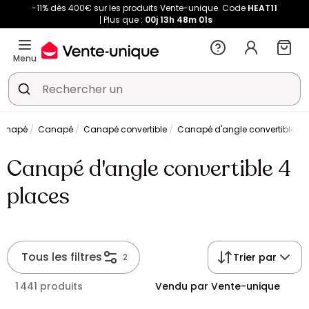
-11% dès 400€ sur les produits Vente-unique. Code
HEAT11
Plus que :
00j
13h
48m
00s
Menu
canapé
Canapé
Canapé convertible
Canapé d'angle convertible 4 
Canapé d'angle convertible 4
places
Tous les filtres
Trier par
2
1 441 produits
Vendu par Vente-unique