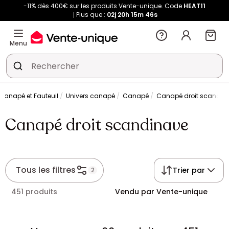
-11% dès 400€ sur les produits Vente-unique. Code
HEAT11
Plus que :
02j
20h
15m
45s
Menu
Canapé et Fauteuil
Univers canapé
Canapé
Canapé droit scandin
Canapé droit scandinave
Tous les filtres
Trier par
2
451 produits
Vendu par Vente-unique