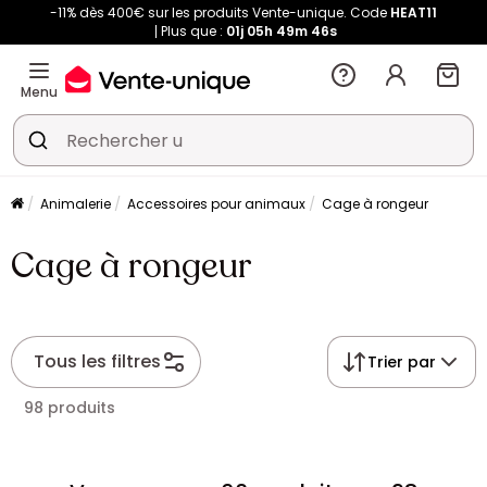
-11% dès 400€ sur les produits Vente-unique. Code
HEAT11
Plus que :
01j
05h
49m
45s
Menu
Animalerie
Accessoires pour animaux
Cage à rongeur
Cage à rongeur
Tous les filtres
Trier par
98 produits