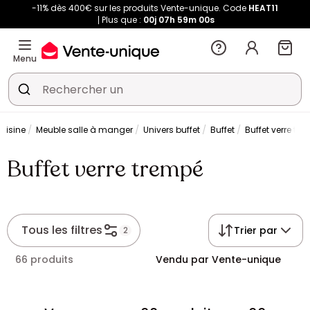
-11% dès 400€ sur les produits Vente-unique. Code
HEAT11
Plus que :
00j
07h
58m
59s
Menu
uisine
Meuble salle à manger
Univers buffet
Buffet
Buffet verre tr
Buffet verre trempé
Tous les filtres
Trier par
2
66 produits
Vendu par Vente-unique