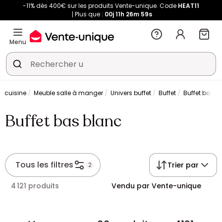
-11% dès 400€ sur les produits Vente-unique. Code
HEAT11
Plus que :
00j
11h
26m
58s
Menu
t cuisine
Meuble salle à manger
Univers buffet
Buffet
Buffet bas b
Buffet bas blanc
Tous les filtres
Trier par
2
4 121 produits
Vendu par Vente-unique