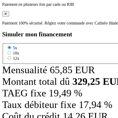
Paiement en plusieurs fois par carte ou RIB
✕
Paiement 100% sécurisé. Réglez votre commande avec Cafinéo filiale
Simuler mon financement
5x
10x
12x
Mensualité
65,85 EUR
Montant total dû
329,25 E
TAEG fixe
19,49 %
Taux débiteur fixe
17,94 %
Coût du crédit
14,26 EUR